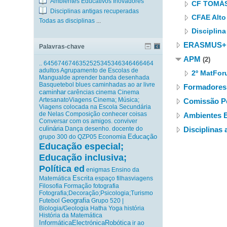
Ambientes Educativos Inovadores
CF TOMÁ
Disciplinas antigas recuperadas
CFAE Alto
Todas as disciplinas
...
Disciplina
ERASMUS+
Palavras-chave
APM
(2)
..
6456746746352525345346346466464
adultos
Agrupamento de Escolas de
2º MatFo
Mangualde
aprender
banda desenhada
Basquetebol
blues
caminhadas ao ar livre
Formadores
caminhar
carências
cinema
Cinema
ArtesanatoViagens
Cinema; Música;
Comissão P
Viagens
colocada na Escola Secundária
de Nelas
Composição
conhecer coisas
Ambientes E
Conversar com os amigos.
conviver
culinária
Dança
desenho.
docente do
Disciplinas
Educação
grupo 300 do QZP05
Economia
Educação especial;
Educação inclusiva;
Política ed
enigmas
Ensino da
Escrita
Matemática
espaço
filhasviagens
Filosofia
Formação
fotografia
Fotografia;Decoração;Psicologia;Turismo
Geografia
Futebol
Grupo 520 |
Biologia/Geologia
Hatha Yoga
história
História da Matemática
InformáticaElectrónicaRobótica
ir ao