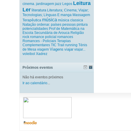
Leitura
cinema.
jardinagem
jazz
Legos
Ler
literatura
Literatura; Cinema; Viajar;
Tecnologias; Línguas E
manga
Massagem
música
Terapêutica
música classica
Natação
ordenar.
países
pessoas
pintura
potencialidades
Prof de Matemática na
Escola Secundária de Arouca
Religião
rock
romance policial
romances
Romances - Policiais
Terapias
Complementares
TIC
Trail running
Ténis
Viagens
viajar
de Mesa
viagem
viajar...
voleibol
Xadrez
Próximos eventos
Não há eventos próximos
Ir ao calendário
...