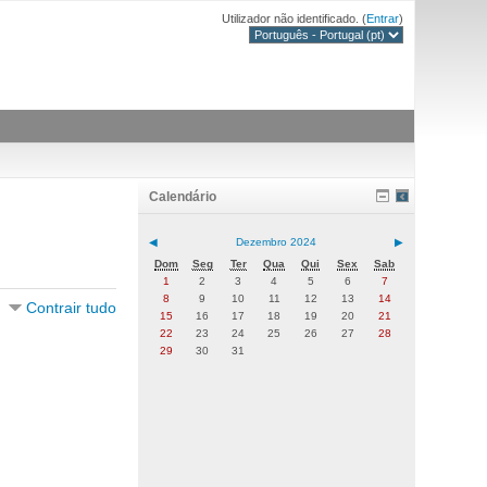
Utilizador não identificado. (
Entrar
)
Calendário
◀
Dezembro 2024
▶
Dom
Seg
Ter
Qua
Qui
Sex
Sab
1
2
3
4
5
6
7
8
9
10
11
12
13
14
Contrair tudo
15
16
17
18
19
20
21
22
23
24
25
26
27
28
29
30
31