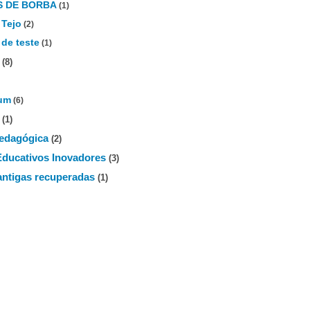
S DE BORBA
(1)
 Tejo
(2)
 de teste
(1)
(8)
rum
(6)
(1)
edagógica
(2)
ducativos Inovadores
(3)
 antigas recuperadas
(1)