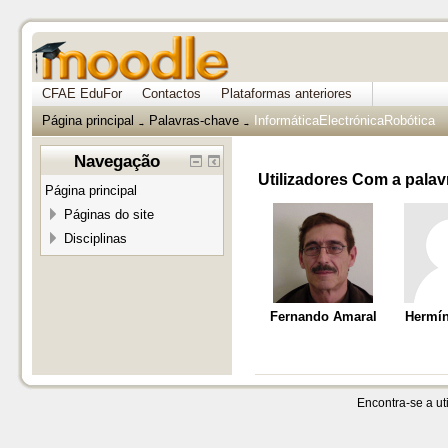
CFAE EduFor
Contactos
Plataformas anteriores
Página principal
Palavras-chave
InformáticaElectrónicaRobótica
→
→
Navegação
Utilizadores Com a palav
Página principal
Páginas do site
Disciplinas
Fernando Amaral
Hermín
Encontra-se a uti