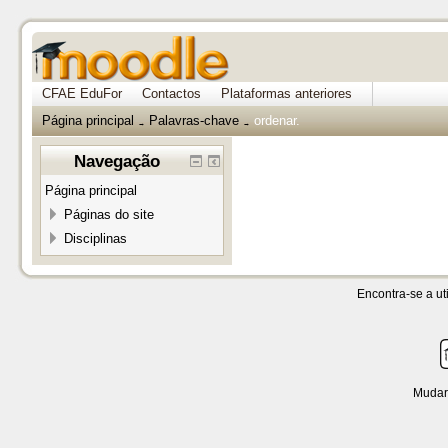
CFAE EduFor
Contactos
Plataformas anteriores
Página principal
Palavras-chave
ordenar.
→
→
Navegação
Página principal
Páginas do site
Disciplinas
Encontra-se a uti
Mudar