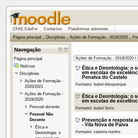
CFAE EduFor
Contactos
Plataformas anteriores
Página principal
Disciplinas
Ações de Formação - 2019/2020
Pe
→
→
→
Navegação
Página principal
Notícias
Ética e Deontologia: o 
em escolas de excelênci
Disciplinas
Penalva do Castelo
Ações de Formação -
Formador:
Isabel Albuquerque
2020/2021
Ações de Formação -
Ètica e Deontologia: o 
2019/2020
em escolas de excelênci
Pessoal docente
Formador:
Isabel Serra
Pessoal Não
Prevenção e resposta a
Docente
- Vila Nova de Paiva
Ética e
Formador:
catarina martins
Deontologia: o