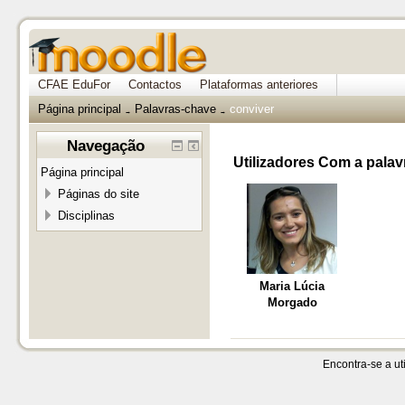
CFAE EduFor
Contactos
Plataformas anteriores
Página principal
Palavras-chave
conviver
→
→
Navegação
Utilizadores Com a palav
Página principal
Páginas do site
Disciplinas
Maria Lúcia
Morgado
Encontra-se a uti