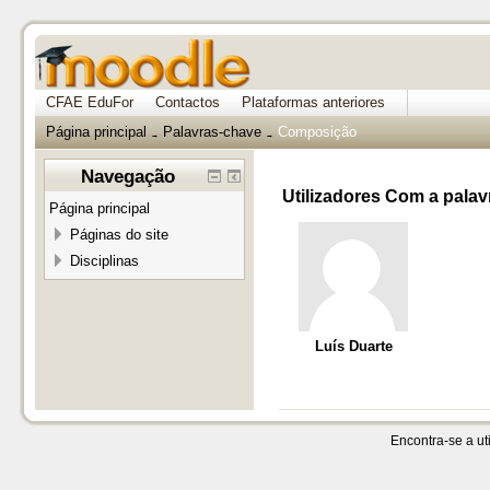
CFAE EduFor
Contactos
Plataformas anteriores
Página principal
Palavras-chave
Composição
→
→
Navegação
Utilizadores Com a pala
Página principal
Páginas do site
Disciplinas
Luís Duarte
Encontra-se a uti