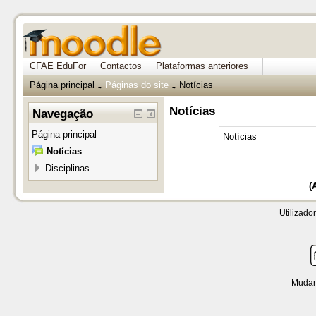
CFAE EduFor
Contactos
Plataformas anteriores
Página principal
Páginas do site
Notícias
→
→
Notícias
Navegação
Página principal
Notícias
Notícias
Disciplinas
(
Utilizador
Mudar