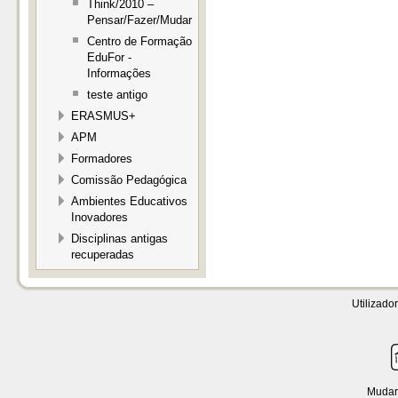
Think/2010 –
Pensar/Fazer/Mudar
Centro de Formação
EduFor -
Informações
teste antigo
ERASMUS+
APM
Formadores
Comissão Pedagógica
Ambientes Educativos
Inovadores
Disciplinas antigas
recuperadas
Utilizador
Mudar