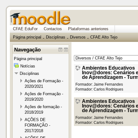
CFAE EduFor
Contactos
Plataformas anteriores
Página principal
Disciplinas
Diversos
CFAE Alto Tejo
→
→
→
Navegação
Página principal
Notícias
Ambientes Educativos
Inov@dores: Cenários e
Disciplinas
de Aprendizagem - Tur
Ações de Formação -
Formador:
Jaime Fernandes
2020/2021
Formador:
Carlos Rodrigues
Ações de Formação -
2019/2020
Ambientes Educativos
Inov@dores: Cenários e
Ações de formação -
de Aprendizagem - Tur
2018/2019
Formador:
Jaime Fernandes
AÇÕES DE
Formador:
Carlos Rodrigues
FORMAÇÃO -
2017/2018