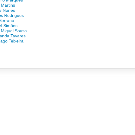
nio Marques
 Martins
e Nunes
os Rodrigues
 Serrano
el Simões
 Miguel Sousa
anda Tavares
iago Teixeira