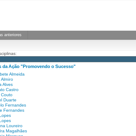
s anteriores
ciplinas:
 da Ação "Promovendo o Sucesso"
abete Almeida
 Almiro
a Alves
to Castro
 Couto
el Duarte
lo Fernandes
e Fernandes
Lopes
Lopes
tina Loureiro
ra Magalhães