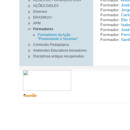
Formador:
Antó
AÇÕES DE FORMAÇÃO 2014
Formador:
José
AÇÕES DISLEX
Formador:
Jorg
Diversos
Formador:
Carl
ERASMUS+
Formador:
Elio
APM
Formador:
Isab
Formadores
Formador:
José
Formador:
Fern
Formadores da Ação
"Promovendo o Sucesso"
Formador:
Sant
Comissão Pedagógica
Ambientes Educativos Inovadores
Disciplinas antigas recuperadas