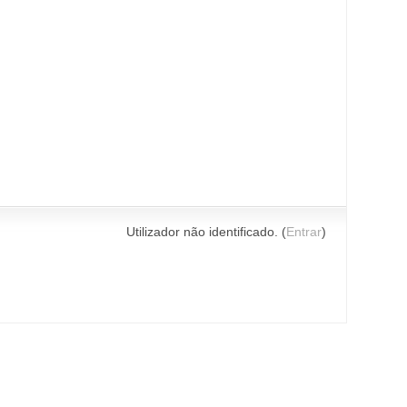
Utilizador não identificado. (
Entrar
)