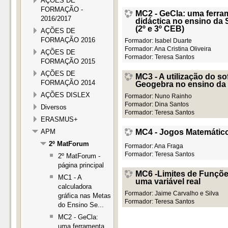
AÇÕES DE
FORMAÇÃO -
MC2 - GeCla: uma ferra
2016/2017
didáctica no ensino da 
(2º e 3º CEB)
AÇÕES DE
FORMAÇÃO 2016
Formador:
Isabel Duarte
Formador:
Ana Cristina Oliveira
AÇÕES DE
Formador:
Teresa Santos
FORMAÇÃO 2015
AÇÕES DE
MC3 - A utilização do so
FORMAÇÃO 2014
Geogebra no ensino da
AÇÕES DISLEX
Formador:
Nuno Rainho
Formador:
Dina Santos
Diversos
Formador:
Teresa Santos
ERASMUS+
MC4 - Jogos Matemátic
APM
2º MatForum
Formador:
Ana Fraga
Formador:
Teresa Santos
2º MatForum -
página principal
MC6 -Limites de Funçõe
MC1 - A
uma variável real
calculadora
Formador:
Jaime Carvalho e Silva
gráfica nas Metas
Formador:
Teresa Santos
do Ensino Se...
MC2 - GeCla:
uma ferramenta