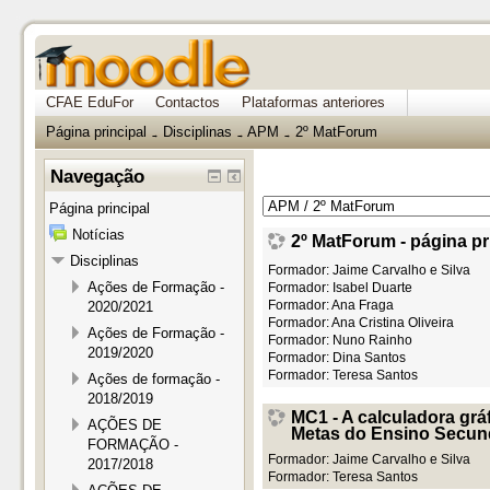
CFAE EduFor
Contactos
Plataformas anteriores
Página principal
Disciplinas
APM
2º MatForum
→
→
→
Navegação
Página principal
Notícias
2º MatForum - página pr
Disciplinas
Formador:
Jaime Carvalho e Silva
Ações de Formação -
Formador:
Isabel Duarte
Formador:
Ana Fraga
2020/2021
Formador:
Ana Cristina Oliveira
Ações de Formação -
Formador:
Nuno Rainho
2019/2020
Formador:
Dina Santos
Formador:
Teresa Santos
Ações de formação -
2018/2019
MC1 - A calculadora grá
AÇÕES DE
Metas do Ensino Secun
FORMAÇÃO -
Formador:
Jaime Carvalho e Silva
2017/2018
Formador:
Teresa Santos