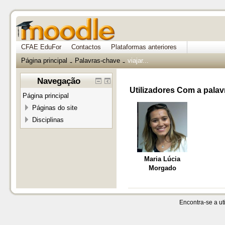
CFAE EduFor
Contactos
Plataformas anteriores
Página principal
Palavras-chave
viajar...
→
→
Navegação
Utilizadores Com a palavra
Página principal
Páginas do site
Disciplinas
Maria Lúcia
Morgado
Encontra-se a uti