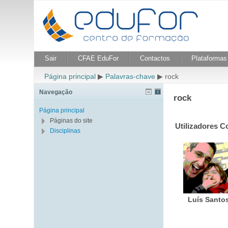
Sair
CFAE EduFor
Contactos
Plataformas 
Página principal
▶
Palavras-chave
▶
rock
Navegação
rock
Página principal
Páginas do site
Utilizadores C
Disciplinas
Luís Santo