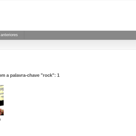
anteriores
om a palavra-chave "rock": 1
s