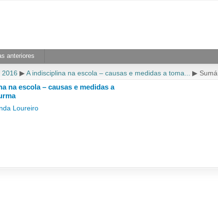
s anteriores
 2016
▶
A indisciplina na escola – causas e medidas a toma...
▶
Sumá
ina na escola – causas e medidas a
turma
inda Loureiro