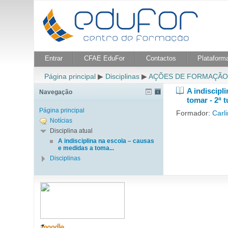
Entrar
CFAE EduFor
Contactos
Plataforma
Página principal
▶
Disciplinas
▶
AÇÕES DE FORMAÇÃO
A indiscipl
Navegação
tomar - 2ª 
Página principal
Formador:
Carl
Notícias
Disciplina atual
A indisciplina na escola – causas
e medidas a toma...
Disciplinas